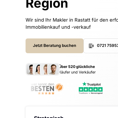
Region 
Malsch
Rastatt
Wir sind Ihr Makler in Rastatt für den erf
Immobilienmakler Malsch
Immobilienmakler Ra
Immobilienkauf und -verkauf
Wohnung verkaufen Malsch
Immobilienbewertung
Haus verkaufen Malsch
Immobilie verkaufen 
Jetzt Beratung buchen
0721 7595
Grundstück verkaufen Malsch
Wohnung verkaufen 
Haus verkaufen Rast
Über 520 glückliche
Grundstück verkaufe
Käufer und Verkäufer
Mannheim
Heidelberg
Immobilienmakler Mannheim
Immobilienmakler He
Immobilienbewertung
Immobilienbewertun
Mannheim
Heidelberg