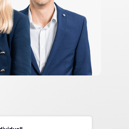
ch
enmakler Wiesloch
enbewertung
 verkaufen Wiesloch