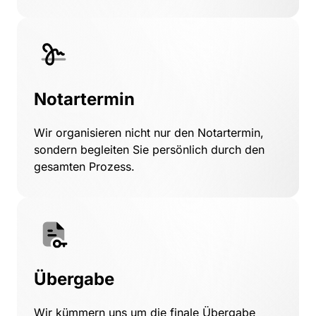
Notartermin 
Wir 
organisieren 
nicht 
nur 
den 
Notartermin, 
sondern 
begleiten 
Sie 
persönlich 
durch 
den 
gesamten 
Prozess.
Übergabe 
Wir 
kümmern 
uns 
um 
die 
finale 
Übergabe 