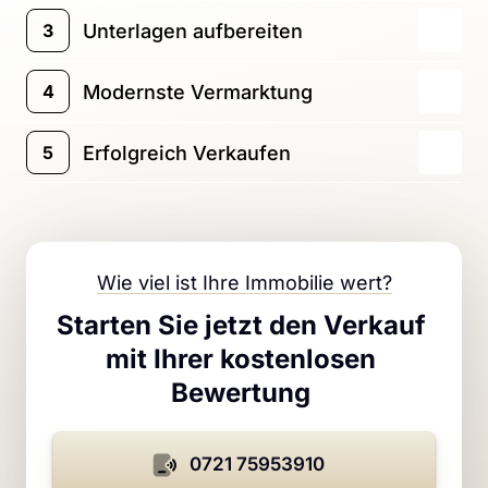
gemeinsamen Besichtigung erfassen wir Ihr 
Wir ermittlen den aktuellen Marktwert Ihrer 
Unterlagen aufbereiten
3
persönliches Verkaufsmotiv und alle 
Immobilie mit Hilfe von künstlicher Intelligenz, 
relevanten Eckdaten Ihrer Immobilie.
dem Gutachterausschuss und Vergleichsdaten 
Unser Team beschafft alle notwendigen 
Modernste Vermarktung
4
von Immobilien in Ihrer Umgebung - und das 
Unterlagen und bereitet diese für einen 
völlig kostenlos.
reibungslosen Verkaufsprozess auf.
Mithilfe einer perfekten Vermarktung und der 
Erfolgreich Verkaufen
5
erstklassigen persönlichen Betreuung unserer 
Experten verkaufen Sie mit uns Ihre Immobilie 
Unser vertriebsstarkes Team setzt sich mit 
schnell und erfolgreich.
Leidenschaft für den Verkauf Ihrer Immobilie 
ein und erzielt exzellente Ergebnisse.
Wie 
viel 
ist 
Ihre 
Immobilie 
wert?
Starten Sie jetzt den Verkauf 
mit Ihrer kostenlosen 
Bewertung 
0721 75953910