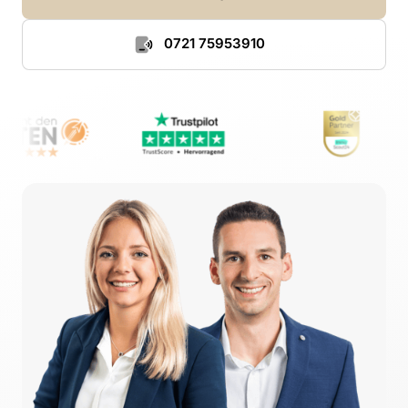
0721 75953910