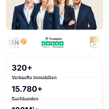
320+
Verkaufte Immobilien
15.780+
Suchkunden